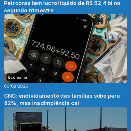
Petrobras tem lucro líquido de R$ 52,4 bi no
segundo trimestre
Economia
06/08/2026
CNC: endividamento das famílias sobe para
82%, mas inadimplência cai