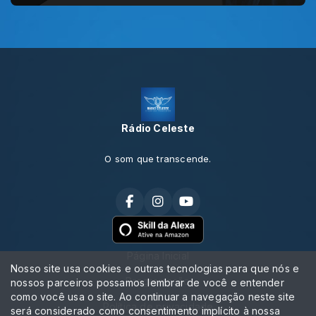
Rádio Celeste
O som que transcende.
Página Inicial
Nosso site usa cookies e outras tecnologias para que nós e
Programação
nossos parceiros possamos lembrar de você e entender
como você usa o site. Ao continuar a navegação neste site
Política de privacidade
será considerado como consentimento implícito à nossa