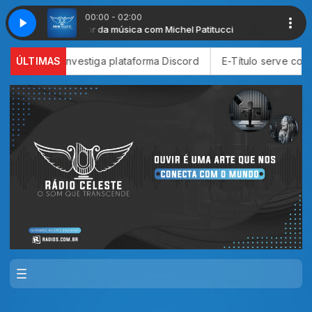
00:00 - 02:00
O melhor da música com Michel Patitucci
O melhor da m
nvestiga plataforma Discord
ÚLTIMAS
E-Título serve como documento p